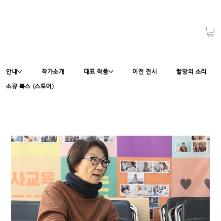
안내
작가소개
대표 작품
이전 전시
할망의 소리
소뮤 북스 (스토어)