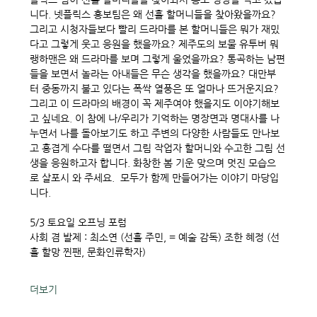
니다. 넷플릭스 홍보팀은 왜 선흘 할머니들을 찾아왔을까요? 
그리고 시청자들보다 빨리 드라마를 본 할머니들은 뭐가 재밌
다고 그렇게 웃고 응원을 했을까요? 제주도의 보물 유투버 뭐
랭하맨은 왜 드라마를 보며 그렇게 울었을까요? 통곡하는 남편
들을 보면서 놀라는 아내들은 무슨 생각을 했을까요? 대만부
터 중동까지 불고 있다는 폭싹 열풍은 또 얼마나 뜨거운지요?  
그리고 이 드라마의 배경이 꼭 제주여야 했을지도 이야기해보
고 싶네요. 이 참에 나/우리가 기억하는 명장면과 명대사를 나
누면서 나를 돌아보기도 하고 주변의 다양한 사람들도 만나보
고 흥겹게 수다를 떨면서 그림 작업자 할머니와 수고한 그림 선
생을 응원하고자 합니다. 화창한 봄 기운 맞으며 멋진 모습으
로 살포시 와 주세요.  모두가 함께 만들어가는 이야기 마당입
니다.
5/3 토요일 오프닝 포럼 
사회 겸 발제 : 최소연 (선흘 주민, = 예술 감독) 조한 혜정 (선
흘 할망 찐팬, 문화인류학자)   
더보기