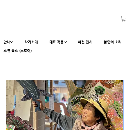
안내
작가소개
대표 작품
이전 전시
할망의 소리
소뮤 북스 (스토어)