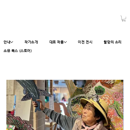
안내
작가소개
대표 작품
이전 전시
할망의 소리
소뮤 북스 (스토어)