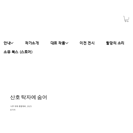
안내
작가소개
대표 작품
이전 전시
할망의 소리
소뮤 북스 (스토어)
산호 탁자에 숨어
나무 위에 혼합재료, 2025
오가자