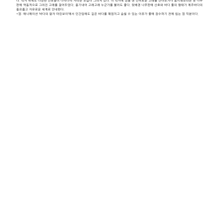
다. 탁자 위에도 다양한 산호들이 다닥다닥 자라는 모습이 그려져 있다. 이 탁자에 앉을 땐 신비로운 고래를 안아보거나 응시해보라는 듯 나무
판에 역동적으로 그려진 고래를 걸어두었다. 용기내어 고래고래 누군가를 불러도 좋다. 뒷배경 나무판에 산호와 바다 풀의 형태가 제주바다의
풍요롭고 자유로운 세계로 안내한다.
*껌: 애니메이션 ‘바다의 왕자 마린보이’에서 인간임에도 깊은 바다를 헤엄치고 숨쉴 수 있는 이유가 물에 잠수하기 전에 씹는 껌 덕분이다.