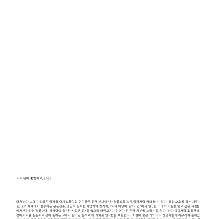
나무 위에 혼합재료, 2025
마치 바다 속에 가라앉은 탁자를 다시 보물처럼 건져올린 듯한 센세이션한 작품으로 실제 탁자처럼 앉아 볼 수 있다. 해양 보호를 하는 사람
들, 물의 세계에서 분투하는 운동선수, 영감이 필요한 사업가와 창작자, <또시 바당에 들어가민>에서 언급한 고래의 기운을 믿고 싶은 사람들
에게 추천하는 작품이다. 상상력이 풍부한 사람은 껌*을 씹으며 마린보이나 인어가 된 듯한 기분을 느낄 수도 있다. 바다 이끼처럼 초록한 배
경에 탁자를 은둔처로 삼아 숨어든 고래가 동그란 눈으로 이 거처를 안락함을 표현한다. 그 곁에 붉은 게와 바다 생명체들이 어우러져 숨어있