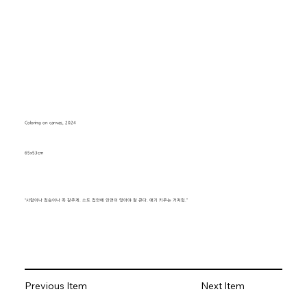
Coloring on canvas, 2024
65x53cm
“사람이나 짐승이나 꼭 같주게. 소도 집안에 인연이 맞아야 잘 큰다. 애기 키우는 거처럼.”
Previous Item
Next Item