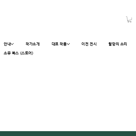
안내
작가소개
대표 작품
이전 전시
할망의 소리
소뮤 북스 (스토어)