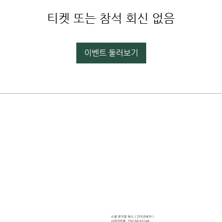
티켓 또는 참석 회신 없음
이벤트 둘러보기
소셜 뮤지엄, 할망의 소리, 선
흘 할머니
소셜 뮤지엄 북스 ( ​간이과세자 )
사업자번호 792-06-03146