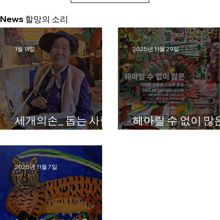
News 할망의 소리
1월 11일
2025년 11월 29일
세개의손_ 돕는 사람
헤아릴 수 없이 많
들
:2부
2025년 11월 7일